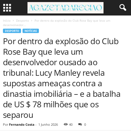
Início
Desporto
Por dentro da explosão do Club Rose Bay que leva um
desenvolvedor...
DESPORTO
NOTÍCIAS
Por dentro da explosão do Club
Rose Bay que leva um
desenvolvedor ousado ao
tribunal: Lucy Manley revela
supostas ameaças contra a
dinastia imobiliária – e a batalha
de US $ 78 milhões que os
separou
Por
Fernando Costa
-
1 Junho 2026
40
0