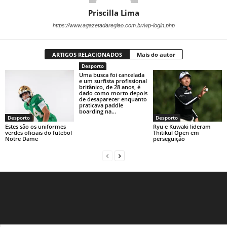
Priscilla Lima
https://www.agazetadaregiao.com.br/wp-login.php
ARTIGOS RELACIONADOS
Mais do autor
Desporto
Uma busca foi cancelada
e um surfista profissional
britânico, de 28 anos, é
dado como morto depois
de desaparecer enquanto
praticava paddle
boarding na...
Desporto
Desporto
Estes são os uniformes
Ryu e Kuwaki lideram
verdes oficiais do futebol
Thitikul Open em
Notre Dame
perseguição