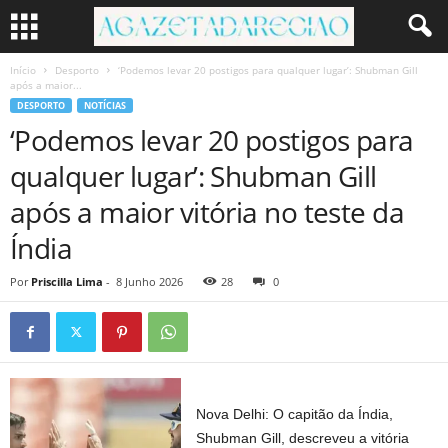
Início
Desporto
‘Podemos levar 20 postigos para qualquer lugar’: Shubman Gill
após a maior...
DESPORTO
NOTÍCIAS
‘Podemos levar 20 postigos para
qualquer lugar’: Shubman Gill
após a maior vitória no teste da
Índia
Por
Priscilla Lima
-
8 Junho 2026
28
0
Nova Delhi: O capitão da Índia,
Shubman Gill, descreveu a vitória