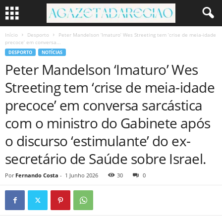
Início
Desporto
Peter Mandelson ‘Imaturo’ Wes Streeting tem ‘crise de meia-idade
precoce’ em conversa...
DESPORTO
NOTÍCIAS
Peter Mandelson ‘Imaturo’ Wes
Streeting tem ‘crise de meia-idade
precoce’ em conversa sarcástica
com o ministro do Gabinete após
o discurso ‘estimulante’ do ex-
secretário de Saúde sobre Israel.
Por
Fernando Costa
-
1 Junho 2026
30
0