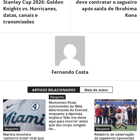
Stanley Cup 2026: Golden
deve contratar o zagueiro
Knights vs. Hurricanes,
após saída de Ibrahima
datas, canais e
Kona
transmissões
Fernando Costa
ARTIGOS RELACIONADOS
Mais do autor
Desporto
Momentos finais
comoventes da ‘Bela
Adormecida do Everest’,
enquanto a alpinista
implora ‘Não me deixe
aqui para morrer’ antes
que seu corpo congele
no...
Desporto
Desporto
Marlins encontra
Relatório de observação
‘cachorro triste’ viral que
de jogadores oponentes