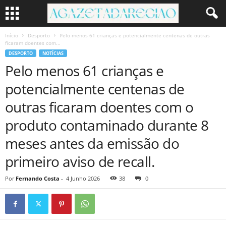
Início
Desporto
Pelo menos 61 crianças e potencialmente centenas de outras
ficaram doentes com...
DESPORTO
NOTÍCIAS
Pelo menos 61 crianças e
potencialmente centenas de
outras ficaram doentes com o
produto contaminado durante 8
meses antes da emissão do
primeiro aviso de recall.
Por
Fernando Costa
-
4 Junho 2026
38
0