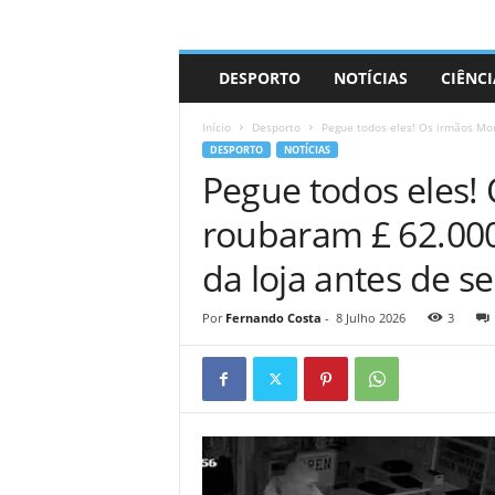
A
DESPORTO
NOTÍCIAS
CIÊNCI
d
r
Início
Desporto
Pegue todos eles! Os irmãos Mo
i
DESPORTO
NOTÍCIAS
a
Pegue todos eles
n
o
roubaram £ 62.00
da loja antes de s
Por
Fernando Costa
-
8 Julho 2026
3