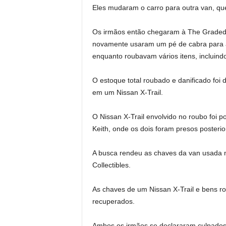
Eles mudaram o carro para outra van, qu
Os irmãos então chegaram à The Graded 
novamente usaram um pé de cabra para arr
enquanto roubavam vários itens, incluin
O estoque total roubado e danificado foi 
em um Nissan X-Trail.
O Nissan X-Trail envolvido no roubo foi 
Keith, onde os dois foram presos posteri
A busca rendeu as chaves da van usada n
Collectibles.
As chaves de um Nissan X-Trail e bens r
recuperados.
Ambos os irmãos se declararam culpados