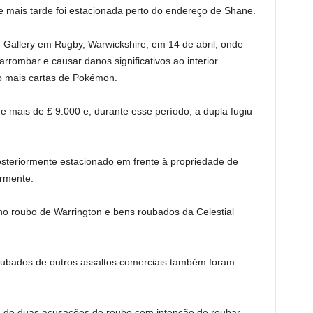
e mais tarde foi estacionada perto do endereço de Shane.
Gallery em Rugby, Warwickshire, em 14 de abril, onde
ombar e causar danos significativos ao interior
do mais cartas de Pokémon.
de mais de £ 9.000 e, durante esse período, a dupla fugiu
posteriormente estacionado em frente à propriedade de
ormente.
o roubo de Warrington e bens roubados da Celestial
oubados de outros assaltos comerciais também foram
 de duas acusações de roubo com intenção de roubar.