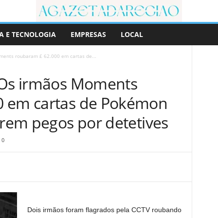
A E TECNOLOGIA
EMPRESAS
LOCAL
ments roubaram £ 62.000 em cartas de...
! Os irmãos Moments
0 em cartas de Pokémon
erem pegos por detetives
0
Dois irmãos foram flagrados pela CCTV roubando