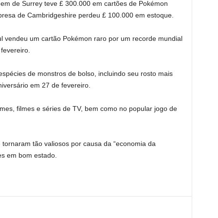
omem de Surrey teve £ 300.000 em cartões de Pokémon
presa de Cambridgeshire perdeu £ 100.000 em estoque.
aul vendeu um cartão Pokémon raro por um recorde mundial
fevereiro.
pécies de monstros de bolso, incluindo seu rosto mais
versário em 27 de fevereiro.
s, filmes e séries de TV, bem como no popular jogo de
e tornaram tão valiosos por causa da “economia da
res em bom estado.