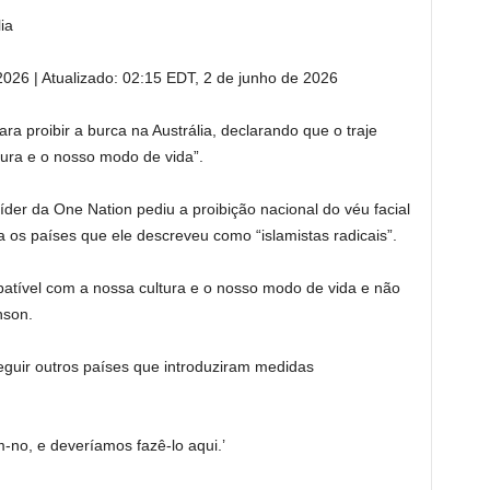
ia
 2026
|
Atualizado:
02:15 EDT, 2 de junho de 2026
a proibir a burca na Austrália, declarando que o traje
tura e o nosso modo de vida”.
er da One Nation pediu a proibição nacional do véu facial
a os países que ele descreveu como “islamistas radicais”.
patível com a nossa cultura e o nosso modo de vida e não
nson.
eguir outros países que introduziram medidas
-no, e deveríamos fazê-lo aqui.’