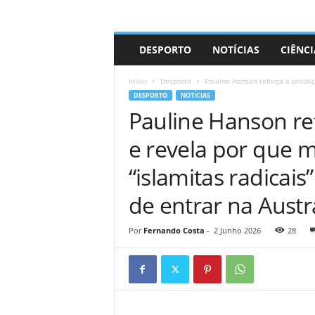
A
DESPORTO
NOTÍCIAS
CIÊNCI
d
r
Início
Desporto
Pauline Hanson reforça a proibiç
i
DESPORTO
NOTÍCIAS
a
Pauline Hanson re
n
o
e revela por que m
“islamitas radicai
de entrar na Austr
Por
Fernando Costa
-
2 Junho 2026
28