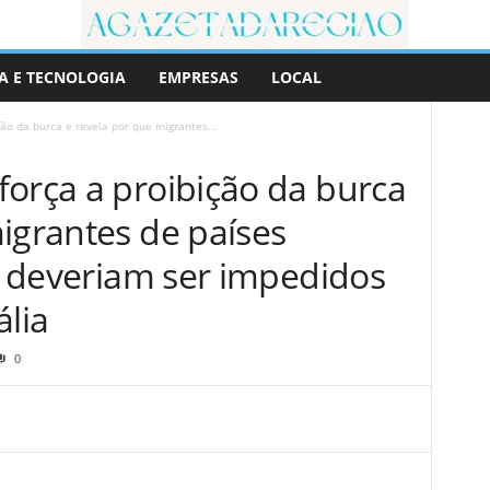
A E TECNOLOGIA
EMPRESAS
LOCAL
ão da burca e revela por que migrantes...
força a proibição da burca
igrantes de países
s” deveriam ser impedidos
ália
0