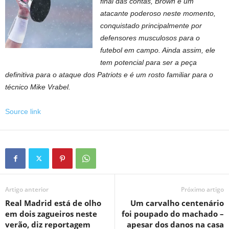
final das contas, Brown é um
atacante poderoso neste momento,
conquistado principalmente por
defensores musculosos para o
futebol em campo. Ainda assim, ele
tem potencial para ser a peça
definitiva para o ataque dos Patriots e é um rosto familiar para o
técnico Mike Vrabel.
Source link
Artigo anterior
Próximo artigo
Real Madrid está de olho
Um carvalho centenário
em dois zagueiros neste
foi poupado do machado –
verão, diz reportagem
apesar dos danos na casa