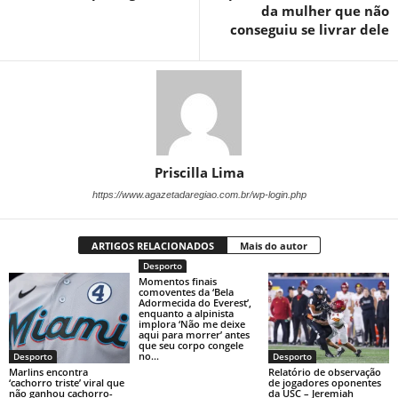
da mulher que não
conseguiu se livrar dele
Priscilla Lima
https://www.agazetadaregiao.com.br/wp-login.php
ARTIGOS RELACIONADOS
Mais do autor
Desporto
Momentos finais
comoventes da ‘Bela
Adormecida do Everest’,
enquanto a alpinista
implora ‘Não me deixe
aqui para morrer’ antes
que seu corpo congele
no...
Desporto
Desporto
Marlins encontra
Relatório de observação
‘cachorro triste’ viral que
de jogadores oponentes
não ganhou cachorro-
da USC – Jeremiah