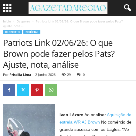
Início
Desporto
Patriots Link 02/06/26: O que Brown pode fazer pelos Pats?
Ajuste, nota,...
DESPORTO
NOTÍCIAS
Patriots Link 02/06/26: O que
Brown pode fazer pelos Pats?
Ajuste, nota, análise
Por
Priscilla Lima
-
2 Junho 2026
29
0
Ivan Lázaro
Ao analisar
Aquisição da
estrela WR AJ Brown
No comércio de
grande sucesso com os Eagles.
“No