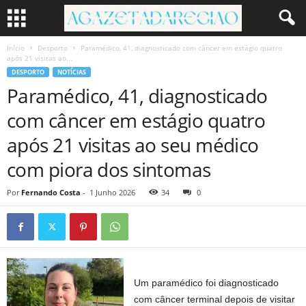
Início
Desporto
Paramédico, 41, diagnosticado com câncer em estágio quatro
após 21 visitas ao...
DESPORTO
NOTÍCIAS
Paramédico, 41, diagnosticado
com câncer em estágio quatro
após 21 visitas ao seu médico
com piora dos sintomas
Por
Fernando Costa
-
1 Junho 2026
34
0
Um paramédico foi diagnosticado
com câncer terminal depois de visitar