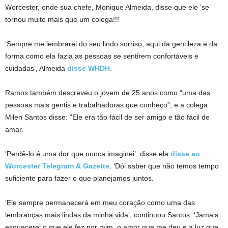
Worcester, onde sua chefe, Monique Almeida, disse que ele ‘se
tornou muito mais que um colega!!!’
‘Sempre me lembrarei do seu lindo sorriso, aqui da gentileza e da
forma como ela fazia as pessoas se sentirem confortáveis ​​e
cuidadas’, Almeida
disse WHDH.
Ramos também descreveu o jovem de 25 anos como “uma das
pessoas mais gentis e trabalhadoras que conheço”, e a colega
Milen Santos disse: “Ele era tão fácil de ser amigo e tão fácil de
amar.
‘Perdê-lo é uma dor que nunca imaginei’, disse ela
disse ao
Worcester Telegram & Gazette
. ‘Dói saber que não temos tempo
suficiente para fazer o que planejamos juntos.
‘Ele sempre permanecerá em meu coração como uma das
lembranças mais lindas da minha vida’, continuou Santos. ‘Jamais
esquecerei o que ele fez por mim, o amor que me deu e a luz que