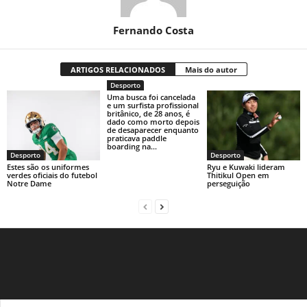
Fernando Costa
ARTIGOS RELACIONADOS
Mais do autor
Desporto
Uma busca foi cancelada
e um surfista profissional
britânico, de 28 anos, é
dado como morto depois
de desaparecer enquanto
praticava paddle
boarding na...
Desporto
Desporto
Estes são os uniformes
Ryu e Kuwaki lideram
verdes oficiais do futebol
Thitikul Open em
Notre Dame
perseguição