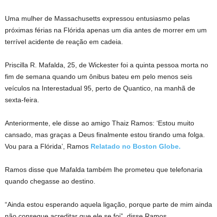
Uma mulher de Massachusetts expressou entusiasmo pelas
próximas férias na Flórida apenas um dia antes de morrer em um
terrível acidente de reação em cadeia.
Priscilla R. Mafalda, 25, de Wickester foi a quinta pessoa morta no
fim de semana quando um ônibus bateu em pelo menos seis
veículos na Interestadual 95, perto de Quantico, na manhã de
sexta-feira.
Anteriormente, ele disse ao amigo Thaiz Ramos: ‘Estou muito
cansado, mas graças a Deus finalmente estou tirando uma folga.
Vou para a Flórida’, Ramos
Relatado no Boston Globe.
Ramos disse que Mafalda também lhe prometeu que telefonaria
quando chegasse ao destino.
“Ainda estou esperando aquela ligação, porque parte de mim ainda
não consegue acreditar que ele se foi”, disse Ramos.