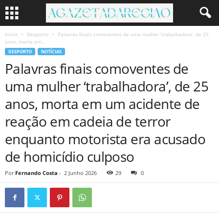
Início
Desporto
Palavras finais comoventes de uma mulher ‘trabalhadora’, de 25
anos, morta em...
DESPORTO
NOTÍCIAS
Palavras finais comoventes de
uma mulher ‘trabalhadora’, de 25
anos, morta em um acidente de
reação em cadeia de terror
enquanto motorista era acusado
de homicídio culposo
Por
Fernando Costa
-
2 Junho 2026
29
0