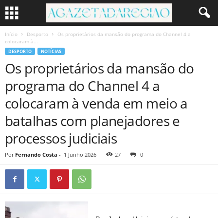
Início
Desporto
Os proprietários da mansão do programa do Channel 4 a
colocaram à...
DESPORTO
NOTÍCIAS
Os proprietários da mansão do
programa do Channel 4 a
colocaram à venda em meio a
batalhas com planejadores e
processos judiciais
Por
Fernando Costa
-
1 Junho 2026
27
0