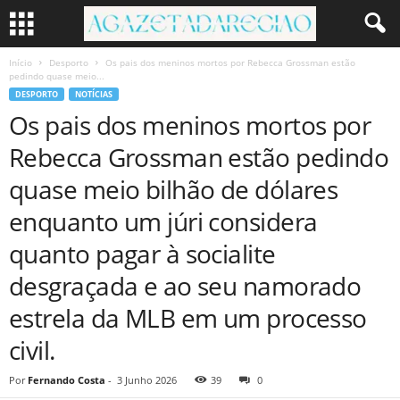
Início
Desporto
Os pais dos meninos mortos por Rebecca Grossman estão
pedindo quase meio...
DESPORTO
NOTÍCIAS
Os pais dos meninos mortos por
Rebecca Grossman estão pedindo
quase meio bilhão de dólares
enquanto um júri considera
quanto pagar à socialite
desgraçada e ao seu namorado
estrela da MLB em um processo
civil.
Por
Fernando Costa
-
3 Junho 2026
39
0