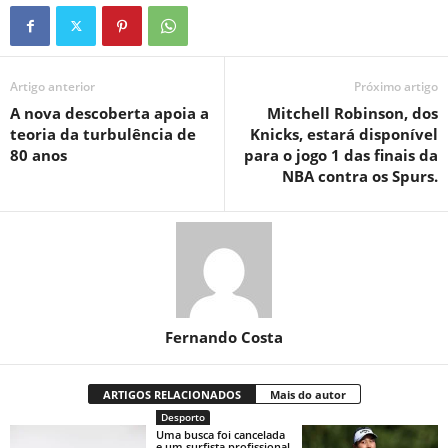
Artigo anterior
Próximo artigo
A nova descoberta apoia a
Mitchell Robinson, dos
teoria da turbulência de
Knicks, estará disponível
80 anos
para o jogo 1 das finais da
NBA contra os Spurs.
Fernando Costa
ARTIGOS RELACIONADOS
Mais do autor
Desporto
Uma busca foi cancelada
e um surfista profissional