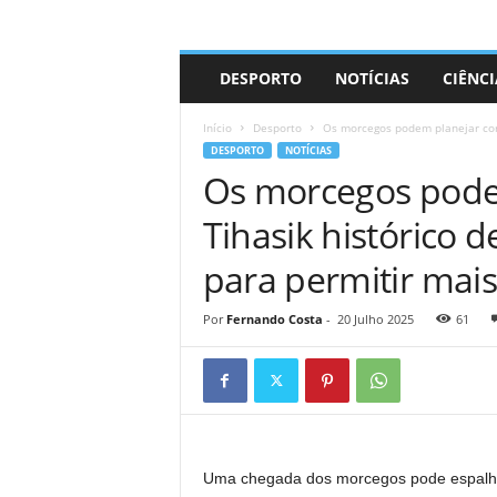
A
DESPORTO
NOTÍCIAS
CIÊNCI
d
r
Início
Desporto
Os morcegos podem planejar corta
i
DESPORTO
NOTÍCIAS
a
Os morcegos podem
n
o
Tihasik histórico d
para permitir mai
Por
Fernando Costa
-
20 Julho 2025
61
Uma chegada dos morcegos pode espalhar