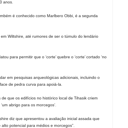
00 anos.
também é conhecido como Marlbero Obbi, é a segunda
em Wiltshire, até rumores de ser o túmulo do lendário
ou para permitir que o ‘corte’ quebre o ‘corte’ cortado ‘no
judar em pesquisas arqueológicas adicionais, incluindo o
 face de pedra curva para apoiá-la.
e que os edifícios no histórico local de Tihasik criem
 ‘um abrigo para os morcegos’.
hire diz que apresentou a avaliação inicial assada que
e alto potencial para médios e morcegos”.