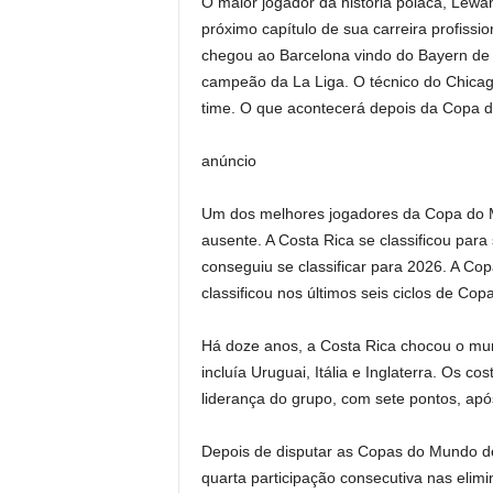
O maior jogador da história polaca, Lewa
próximo capítulo de sua carreira profiss
chegou ao Barcelona vindo do Bayern de
campeão da La Liga. O técnico do Chicag
time. O que acontecerá depois da Copa
anúncio
Um dos melhores jogadores da Copa do
ausente. A Costa Rica se classificou par
conseguiu se classificar para 2026. A Co
classificou nos últimos seis ciclos de Co
Há doze anos, a Costa Rica chocou o mu
incluía Uruguai, Itália e Inglaterra. Os 
liderança do grupo, com sete pontos, após
Depois de disputar as Copas do Mundo d
quarta participação consecutiva nas elim