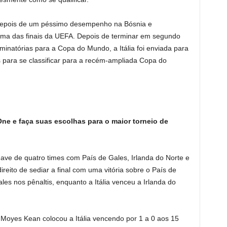
 depois de um péssimo desempenho na Bósnia e
uma das finais da UEFA. Depois de terminar em segundo
minatórias para a Copa do Mundo, a Itália foi enviada para
s para se classificar para a recém-ampliada Copa do
e e faça suas escolhas para o maior torneio de
ave de quatro times com País de Gales, Irlanda do Norte e
reito de sediar a final com uma vitória sobre o País de
es nos pênaltis, enquanto a Itália venceu a Irlanda do
. Moyes Kean colocou a Itália vencendo por 1 a 0 aos 15