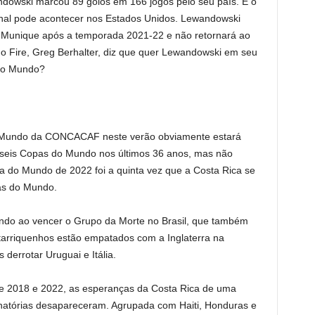
ndowski marcou 89 golos em 166 jogos pelo seu país. E o
ional pode acontecer nos Estados Unidos. Lewandowski
 Munique após a temporada 2021-22 e não retornará ao
o Fire, Greg Berhalter, diz que quer Lewandowski em seu
 do Mundo?
 Mundo da CONCACAF neste verão obviamente estará
a seis Copas do Mundo nos últimos 36 anos, mas não
pa do Mundo de 2022 foi a quinta vez que a Costa Rica se
pas do Mundo.
ndo ao vencer o Grupo da Morte no Brasil, que também
costarriquenhos estão empatados com a Inglaterra na
 derrotar Uruguai e Itália.
e 2018 e 2022, as esperanças da Costa Rica de uma
inatórias desapareceram. Agrupada com Haiti, Honduras e