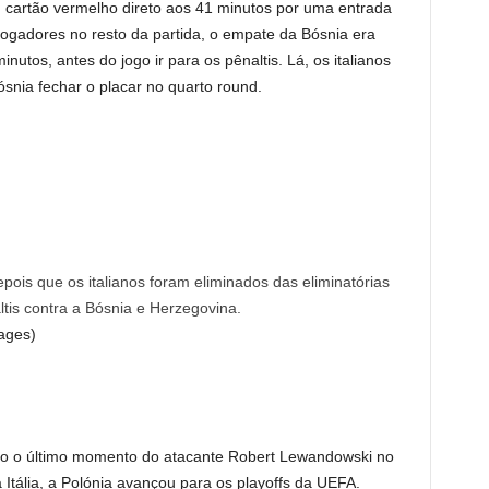
 cartão vermelho direto aos 41 minutos por uma entrada
jogadores no resto da partida, o empate da Bósnia era
nutos, antes do jogo ir para os pênaltis. Lá, os italianos
nia fechar o placar no quarto round.
pois que os italianos foram eliminados das eliminatórias
is contra a Bósnia e Herzegovina.
ages)
do o último momento do atacante Robert Lewandowski no
 Itália, a Polónia avançou para os playoffs da UEFA.