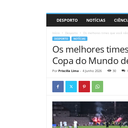
A
DESPORTO
NOTÍCIAS
CIÊNCI
d
r
Início
Desporto
Os melhores times que você não
i
DESPORTO
NOTÍCIAS
a
Os melhores times
n
o
Copa do Mundo d
Por
Priscilla Lima
-
4 Junho 2026
30