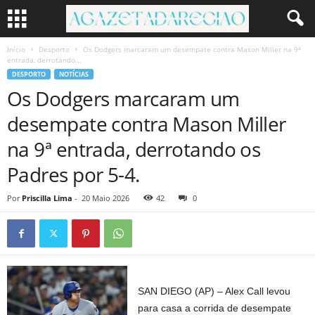
Início
Desporto
Os Dodgers marcaram um desempate contra Mason Miller na 9ª
entrada, derrotando...
DESPORTO
NOTÍCIAS
Os Dodgers marcaram um
desempate contra Mason Miller
na 9ª entrada, derrotando os
Padres por 5-4.
Por
Priscilla Lima
-
20 Maio 2026
42
0
SAN DIEGO (AP) – Alex Call levou
para casa a corrida de desempate