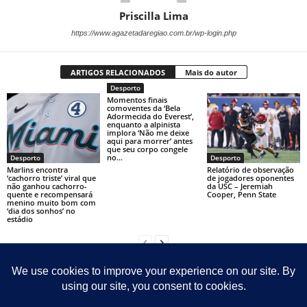
Priscilla Lima
https://www.agazetadaregiao.com.br/wp-login.php
ARTIGOS RELACIONADOS
Mais do autor
Desporto
Momentos finais
comoventes da ‘Bela
Adormecida do Everest’,
enquanto a alpinista
implora ‘Não me deixe
aqui para morrer’ antes
que seu corpo congele
no...
Desporto
Desporto
Marlins encontra
Relatório de observação
‘cachorro triste’ viral que
de jogadores oponentes
não ganhou cachorro-
da USC – Jeremiah
quente e recompensará
Cooper, Penn State
menino muito bom com
‘dia dos sonhos’ no
estádio