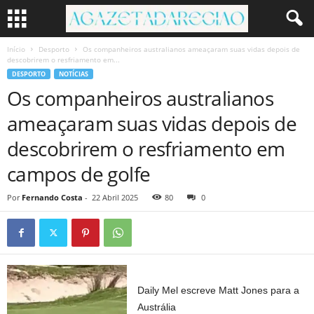
Início
Desporto
Os companheiros australianos ameaçaram suas vidas depois de
descobrirem o resfriamento em...
DESPORTO
NOTÍCIAS
Os companheiros australianos
ameaçaram suas vidas depois de
descobrirem o resfriamento em
campos de golfe
Por
Fernando Costa
-
22 Abril 2025
80
0
Daily Mel escreve Matt Jones para a
Austrália