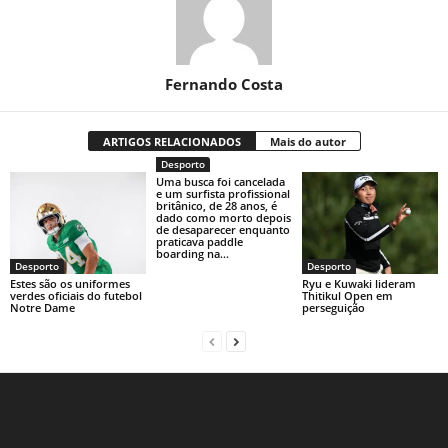
Fernando Costa
ARTIGOS RELACIONADOS
Mais do autor
Desporto
Uma busca foi cancelada
e um surfista profissional
britânico, de 28 anos, é
dado como morto depois
de desaparecer enquanto
praticava paddle
boarding na...
Desporto
Desporto
Estes são os uniformes
Ryu e Kuwaki lideram
verdes oficiais do futebol
Thitikul Open em
Notre Dame
perseguição