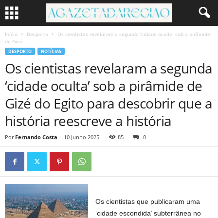
Início
Desporto
Os cientistas revelaram a segunda ‘cidade oculta’ sob a pirâmide
de Gizé...
DESPORTO
NOTÍCIAS
Os cientistas revelaram a segunda
‘cidade oculta’ sob a pirâmide de
Gizé do Egito para descobrir que a
história reescreve a história
Por
Fernando Costa
-
10 Junho 2025
85
0
Os cientistas que publicaram uma
‘cidade escondida’ subterrânea no