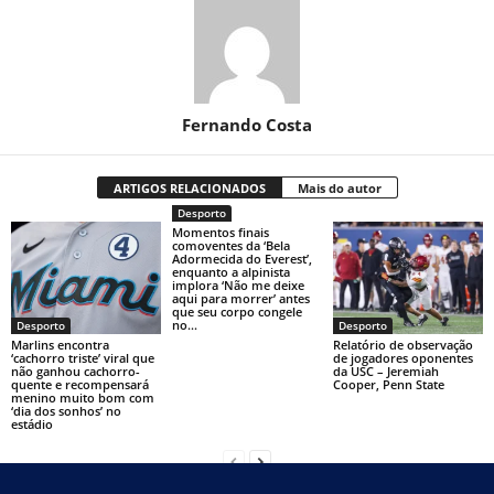
Fernando Costa
ARTIGOS RELACIONADOS
Mais do autor
Desporto
Momentos finais
comoventes da ‘Bela
Adormecida do Everest’,
enquanto a alpinista
implora ‘Não me deixe
aqui para morrer’ antes
que seu corpo congele
no...
Desporto
Desporto
Marlins encontra
Relatório de observação
‘cachorro triste’ viral que
de jogadores oponentes
não ganhou cachorro-
da USC – Jeremiah
quente e recompensará
Cooper, Penn State
menino muito bom com
‘dia dos sonhos’ no
estádio