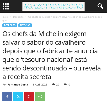
Início
Desporto
Os chefs da Michelin exigem salvar o sabor do cavalheiro depois
que...
DESPORTO
NOTÍCIAS
Os chefs da Michelin exigem
salvar o sabor do cavalheiro
depois que o fabricante anuncia
que o ‘tesouro nacional’ está
sendo descontinuado – ou revela
a receita secreta
Por
Fernando Costa
-
11 Abril 2026
20
0