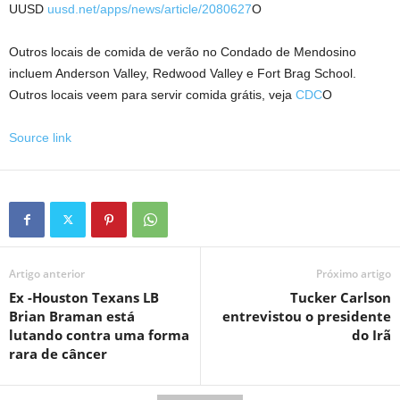
UUSD
uusd.net/apps/news/article/2080627
O
Outros locais de comida de verão no Condado de Mendosino
incluem Anderson Valley, Redwood Valley e Fort Brag School.
Outros locais veem para servir comida grátis, veja
CDC
O
Source link
Artigo anterior
Próximo artigo
Ex -Houston Texans LB
Tucker Carlson
Brian Braman está
entrevistou o presidente
lutando contra uma forma
do Irã
rara de câncer