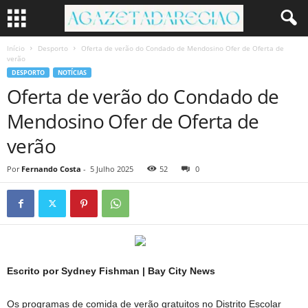
Início
Desporto
Oferta de verão do Condado de Mendosino Ofer de Oferta de
verão
DESPORTO
NOTÍCIAS
Oferta de verão do Condado de
Mendosino Ofer de Oferta de
verão
Por
Fernando Costa
-
5 Julho 2025
52
0
Escrito por Sydney Fishman | Bay City News
Os programas de comida de verão gratuitos no Distrito Escolar