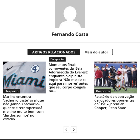
Fernando Costa
ARTIGOS RELACIONADOS
Mais do autor
Desporto
Momentos finais
comoventes da ‘Bela
Adormecida do Everest’,
enquanto a alpinista
implora ‘Não me deixe
aqui para morrer’ antes
que seu corpo congele
no...
Desporto
Desporto
Marlins encontra
Relatório de observação
‘cachorro triste’ viral que
de jogadores oponentes
não ganhou cachorro-
da USC – Jeremiah
quente e recompensará
Cooper, Penn State
menino muito bom com
‘dia dos sonhos’ no
estádio