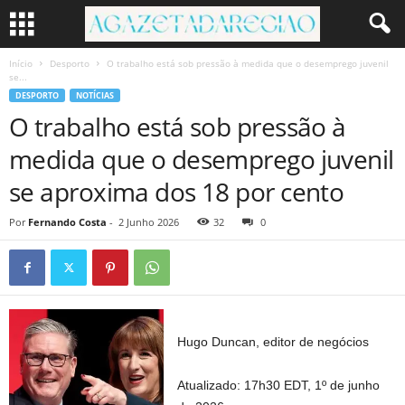
Início
Desporto
O trabalho está sob pressão à medida que o desemprego juvenil
se...
DESPORTO
NOTÍCIAS
O trabalho está sob pressão à
medida que o desemprego juvenil
se aproxima dos 18 por cento
Por
Fernando Costa
-
2 Junho 2026
32
0
Hugo Duncan, editor de negócios
Atualizado:
17h30 EDT, 1º de junho