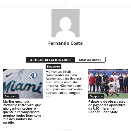
Fernando Costa
ARTIGOS RELACIONADOS
Mais do autor
Desporto
Momentos finais
comoventes da ‘Bela
Adormecida do Everest’,
enquanto a alpinista
implora ‘Não me deixe
aqui para morrer’ antes
que seu corpo congele
no...
Desporto
Desporto
Marlins encontra
Relatório de observação
‘cachorro triste’ viral que
de jogadores oponentes
não ganhou cachorro-
da USC – Jeremiah
quente e recompensará
Cooper, Penn State
menino muito bom com
‘dia dos sonhos’ no
estádio