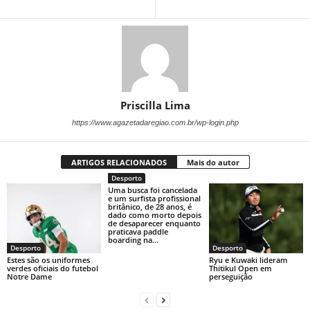
Priscilla Lima
https://www.agazetadaregiao.com.br/wp-login.php
ARTIGOS RELACIONADOS
Mais do autor
Desporto
Uma busca foi cancelada
e um surfista profissional
britânico, de 28 anos, é
dado como morto depois
de desaparecer enquanto
praticava paddle
boarding na...
Desporto
Desporto
Estes são os uniformes
Ryu e Kuwaki lideram
verdes oficiais do futebol
Thitikul Open em
Notre Dame
perseguição