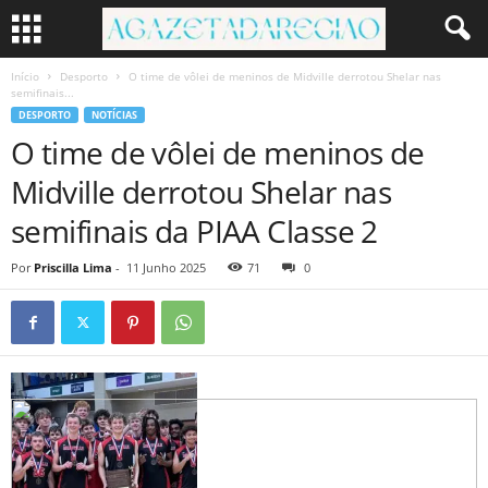
Início
Desporto
O time de vôlei de meninos de Midville derrotou Shelar nas
semifinais...
DESPORTO
NOTÍCIAS
O time de vôlei de meninos de
Midville derrotou Shelar nas
semifinais da PIAA Classe 2
Por
Priscilla Lima
-
11 Junho 2025
71
0