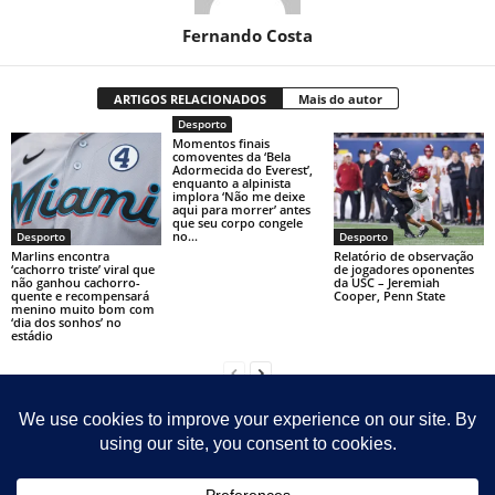
Fernando Costa
ARTIGOS RELACIONADOS
Mais do autor
Desporto
Momentos finais
comoventes da ‘Bela
Adormecida do Everest’,
enquanto a alpinista
implora ‘Não me deixe
aqui para morrer’ antes
que seu corpo congele
no...
Desporto
Desporto
Marlins encontra
Relatório de observação
‘cachorro triste’ viral que
de jogadores oponentes
não ganhou cachorro-
da USC – Jeremiah
quente e recompensará
Cooper, Penn State
menino muito bom com
‘dia dos sonhos’ no
estádio