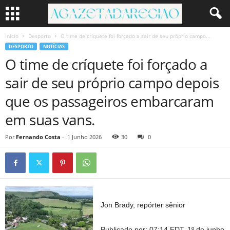
Início
Desporto
O time de críquete foi forçado a sair de seu próprio campo...
DESPORTO
NOTÍCIAS
O time de críquete foi forçado a
sair de seu próprio campo depois
que os passageiros embarcaram
em suas vans.
Por
Fernando Costa
-
1 Junho 2026
30
0
Jon Brady, repórter sênior
Publicado por:
07:14 EDT, 1º de junho