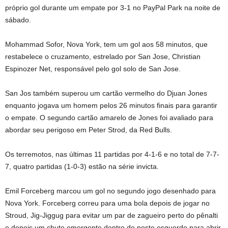
próprio gol durante um empate por 3-1 no PayPal Park na noite de
sábado.
Mohammad Sofor, Nova York, tem um gol aos 58 minutos, que
restabelece o cruzamento, estrelado por San Jose, Christian
Espinozer Net, responsável pelo gol solo de San Jose.
San Jos também superou um cartão vermelho do Djuan Jones
enquanto jogava um homem pelos 26 minutos finais para garantir
o empate. O segundo cartão amarelo de Jones foi avaliado para
abordar seu perigoso em Peter Strod, da Red Bulls.
Os terremotos, nas últimas 11 partidas por 4-1-6 e no total de 7-7-
7, quatro partidas (1-0-3) estão na série invicta.
Emil Forceberg marcou um gol no segundo jogo desenhado para
Nova York. Forceberg correu para uma bola depois de jogar no
Stroud, Jig-Jiggug para evitar um par de zagueiro perto do pênalti
e depois um chute emergente dentro do poste esquerdo para abrir