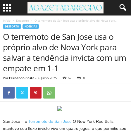
Início
Desporto
O terremoto de San Jose usa o próprio alvo de Nova York...
DESPORTO
NOTÍCIAS
O terremoto de San Jose usa o
próprio alvo de Nova York para
salvar a tendência invicta com um
empate em 1-1
Por
Fernando Costa
-
6 Julho 2025
62
0
San Jose – o
Terremoto de San Jose
O New York Red Bulls
manteve seu fluxo invicto vivo em quatro jogos, o que permitiu seu