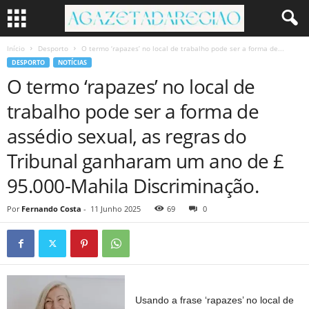
Início
Desporto
O termo ‘rapazes’ no local de trabalho pode ser a forma de...
DESPORTO
NOTÍCIAS
O termo ‘rapazes’ no local de
trabalho pode ser a forma de
assédio sexual, as regras do
Tribunal ganharam um ano de £
95.000-Mahila Discriminação.
Por
Fernando Costa
-
11 Junho 2025
69
0
Usando a frase ‘rapazes’ no local de