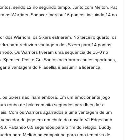
pontos, sendo 12 no segundo tempo. Junto com Melton, Pat
ra os Warriors. Spencer marcou 16 pontos, incluindo 14 no
dos Warriors, os Sixers esfriaram. No terceiro quarto, os
uadro para reduzir a vantagem dos Sixers para 14 pontos.
período. Os Warriors tiveram uma sequência de 15-0 no
rs. Spencer, Post e Gui Santos acertaram chutes oportunos,
gar a vantagem do Filadélfia e assumir a liderança.
, os Sixers não iriam embora. Em um emocionante jogo
m um roubo de bola com oito segundos para lhes dar a
inais. Com os Warriors agarrados a uma vantagem de um
l vencedor do jogo em um chute do novato VJ Edgecomb
98. Faltando 0,9 segundos para o fim do relógio, Buddy
quadra para Melton na campainha para uma tentativa de