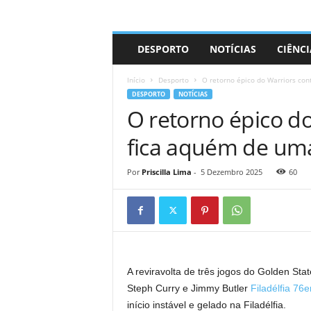
A
DESPORTO
NOTÍCIAS
CIÊNCI
d
r
Início
Desporto
O retorno épico do Warriors cont
i
DESPORTO
NOTÍCIAS
a
O retorno épico do
n
o
fica aquém de um
Por
Priscilla Lima
-
5 Dezembro 2025
60
A reviravolta de três jogos do Golden Sta
Steph Curry e Jimmy Butler
Filadélfia 76e
início instável e gelado na Filadélfia.