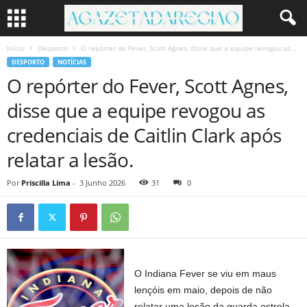
Início
Desporto
O repórter do Fever, Scott Agnes, disse que a equipe revogou as...
DESPORTO
NOTÍCIAS
O repórter do Fever, Scott Agnes,
disse que a equipe revogou as
credenciais de Caitlin Clark após
relatar a lesão.
Por
Priscilla Lima
-
3 Junho 2026
31
0
O Indiana Fever se viu em maus
lençóis em maio, depois de não
relatar uma lesão da guarda estrela