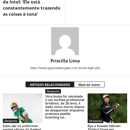
da Intel: ‘Ele está
constantemente trazendo
as coisas à tona’
Priscilla Lima
https://www.agazetadaregiao.com.br/wp-login.php
ARTIGOS RELACIONADOS
Mais do autor
Desporto
Uma busca foi cancelada
e um surfista profissional
britânico, de 28 anos, é
dado como morto depois
de desaparecer enquanto
praticava paddle
boarding na...
Desporto
Desporto
Estes são os uniformes
Ryu e Kuwaki lideram
verdes oficiais do futebol
Thitikul Open em