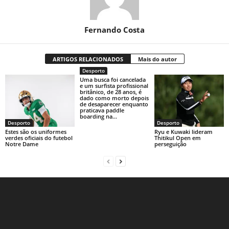
Fernando Costa
ARTIGOS RELACIONADOS
Mais do autor
Desporto
Uma busca foi cancelada
e um surfista profissional
britânico, de 28 anos, é
dado como morto depois
de desaparecer enquanto
praticava paddle
boarding na...
Desporto
Desporto
Estes são os uniformes
Ryu e Kuwaki lideram
verdes oficiais do futebol
Thitikul Open em
Notre Dame
perseguição