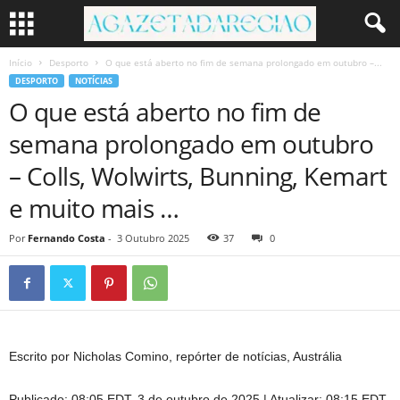
Início
Desporto
O que está aberto no fim de semana prolongado em outubro –...
DESPORTO
NOTÍCIAS
O que está aberto no fim de
semana prolongado em outubro
– Colls, Wolwirts, Bunning, Kemart
e muito mais …
Por
Fernando Costa
-
3 Outubro 2025
37
0
Escrito por Nicholas Comino, repórter de notícias, Austrália
Publicado:
08:05 EDT, 3 de outubro de 2025
|
Atualizar:
08:15 EDT,