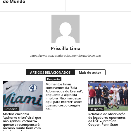
do Mundo
Priscilla Lima
https://www.agazetadaregiao.com.br/wp-login.php
ARTIGOS RELACIONADOS
Mais do autor
Desporto
Momentos finais
comoventes da ‘Bela
Adormecida do Everest’,
enquanto a alpinista
implora ‘Não me deixe
aqui para morrer’ antes
que seu corpo congele
no...
Desporto
Desporto
Marlins encontra
Relatório de observação
‘cachorro triste’ viral que
de jogadores oponentes
não ganhou cachorro-
da USC – Jeremiah
quente e recompensará
Cooper, Penn State
menino muito bom com