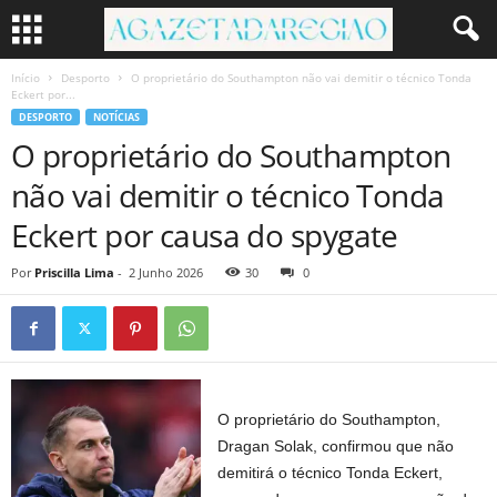
Início
Desporto
O proprietário do Southampton não vai demitir o técnico Tonda
Eckert por...
DESPORTO
NOTÍCIAS
O proprietário do Southampton
não vai demitir o técnico Tonda
Eckert por causa do spygate
Por
Priscilla Lima
-
2 Junho 2026
30
0
O proprietário do Southampton,
Dragan Solak, confirmou que não
demitirá o técnico Tonda Eckert,