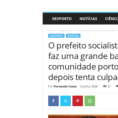
A
DESPORTO
NOTÍCIAS
CIÊNCI
d
r
Início
Desporto
O prefeito socialista acordado 
i
DESPORTO
NOTÍCIAS
a
O prefeito sociali
n
o
faz uma grande b
comunidade porto
depois tenta culpar
Por
Fernando Costa
-
3 Junho 2026
31