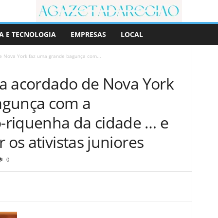
A E TECNOLOGIA
EMPRESAS
LOCAL
de Nova York faz uma grande bagunça com...
sta acordado de Nova York
agunça com a
-riquenha da cidade … e
 os ativistas juniores
0