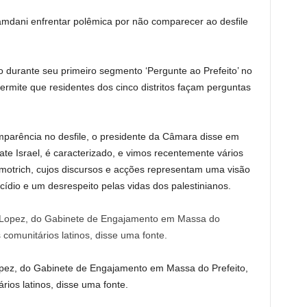
amdani enfrentar polêmica por não comparecer ao desfile
o durante seu primeiro segmento ‘Pergunte ao Prefeito’ no
mite que residentes dos cinco distritos façam perguntas
parência no desfile, o presidente da Câmara disse em
brate Israel, é caracterizado, e vimos recentemente vários
o Smotrich, cujos discursos e acções representam uma visão
ídio e um desrespeito pelas vidas dos palestinianos.
Lopez, do Gabinete de Engajamento em Massa do Prefeito,
ios latinos, disse uma fonte.