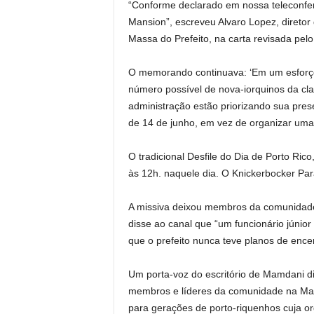
“Conforme declarado em nossa teleconfe
Mansion”, escreveu Alvaro Lopez, diretor
Massa do Prefeito, na carta revisada pelo
O memorando continuava: ‘Em um esforço 
número possível de nova-iorquinos da cla
administração estão priorizando sua pres
de 14 de junho, em vez de organizar uma
O tradicional Desfile do Dia de Porto Ric
às 12h. naquele dia. O Knickerbocker Pa
A missiva deixou membros da comunidade 
disse ao canal que “um funcionário júnior 
que o prefeito nunca teve planos de encer
Um porta-voz do escritório de Mamdani d
membros e líderes da comunidade na Man
para gerações de porto-riquenhos cuja org