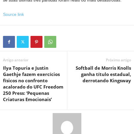
se suas últimas três partidas foram reais ou mais desastrosas.
Source link
Artigo anterior
Próximo artigo
Ilya Topuria e Justin
Softball de Morris Knolls
Gaethje fazem exercícios
ganha título estadual,
físicos no confronto
derrotando Kingsway
acalorado do UFC Freedom
250 Press: ‘Pequenas
Criaturas Emocionais’