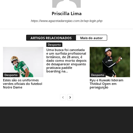
Priscilla Lima
https://www.agazetadaregiao.com.br/wp-login.php
ARTIGOS RELACIONADOS
Mais do autor
Desporto
Uma busca foi cancelada
e um surfista profissional
britânico, de 28 anos, é
dado como morto depois
de desaparecer enquanto
praticava paddle
boarding na...
Desporto
Desporto
Estes são os uniformes
Ryu e Kuwaki lideram
verdes oficiais do futebol
Thitikul Open em
Notre Dame
perseguição