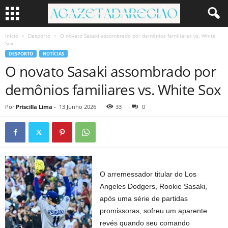
Início
Desporto
O novato Sasaki assombrado por demônios familiares vs. White
Sox
DESPORTO
NOTÍCIAS
O novato Sasaki assombrado por
demônios familiares vs. White Sox
Por
Priscilla Lima
-
13 Junho 2026
33
0
O arremessador titular do Los
Angeles Dodgers, Rookie Sasaki,
após uma série de partidas
promissoras, sofreu um aparente
revés quando seu comando