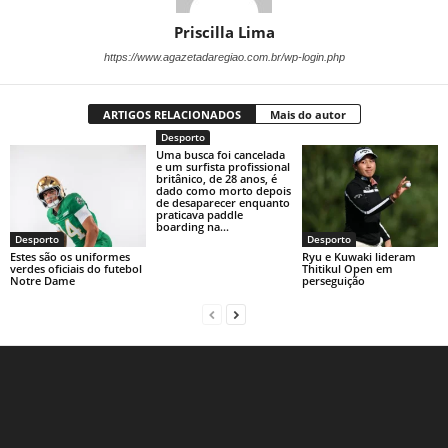
Priscilla Lima
https://www.agazetadaregiao.com.br/wp-login.php
ARTIGOS RELACIONADOS
Mais do autor
Desporto
Uma busca foi cancelada
e um surfista profissional
britânico, de 28 anos, é
dado como morto depois
de desaparecer enquanto
praticava paddle
boarding na...
Desporto
Desporto
Estes são os uniformes
Ryu e Kuwaki lideram
verdes oficiais do futebol
Thitikul Open em
Notre Dame
perseguição