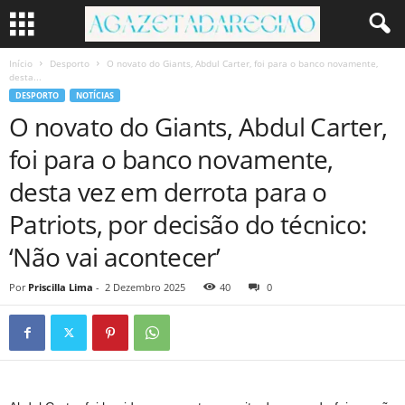
Início
Desporto
O novato do Giants, Abdul Carter, foi para o banco novamente,
desta...
DESPORTO
NOTÍCIAS
O novato do Giants, Abdul Carter,
foi para o banco novamente,
desta vez em derrota para o
Patriots, por decisão do técnico:
‘Não vai acontecer’
Por
Priscilla Lima
-
2 Dezembro 2025
40
0