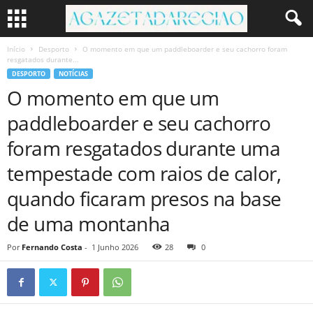
Início
Desporto
O momento em que um paddleboarder e seu cachorro foram
resgatados durante...
DESPORTO
NOTÍCIAS
O momento em que um
paddleboarder e seu cachorro
foram resgatados durante uma
tempestade com raios de calor,
quando ficaram presos na base
de uma montanha
Por
Fernando Costa
-
1 Junho 2026
28
0