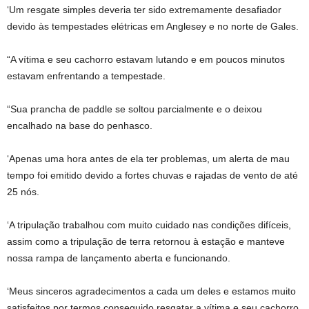
‘Um resgate simples deveria ter sido extremamente desafiador
devido às tempestades elétricas em Anglesey e no norte de Gales.
“A vítima e seu cachorro estavam lutando e em poucos minutos
estavam enfrentando a tempestade.
“Sua prancha de paddle se soltou parcialmente e o deixou
encalhado na base do penhasco.
‘Apenas uma hora antes de ela ter problemas, um alerta de mau
tempo foi emitido devido a fortes chuvas e rajadas de vento de até
25 nós.
‘A tripulação trabalhou com muito cuidado nas condições difíceis,
assim como a tripulação de terra retornou à estação e manteve
nossa rampa de lançamento aberta e funcionando.
‘Meus sinceros agradecimentos a cada um deles e estamos muito
satisfeitos por termos conseguido resgatar a vítima e seu cachorro