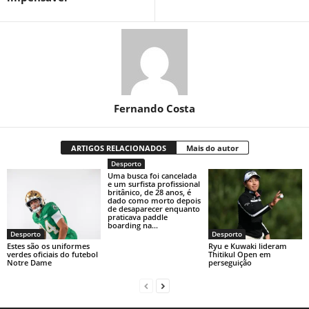
Fernando Costa
ARTIGOS RELACIONADOS
Mais do autor
Desporto
Uma busca foi cancelada
e um surfista profissional
britânico, de 28 anos, é
dado como morto depois
de desaparecer enquanto
praticava paddle
boarding na...
Desporto
Desporto
Estes são os uniformes
Ryu e Kuwaki lideram
verdes oficiais do futebol
Thitikul Open em
Notre Dame
perseguição