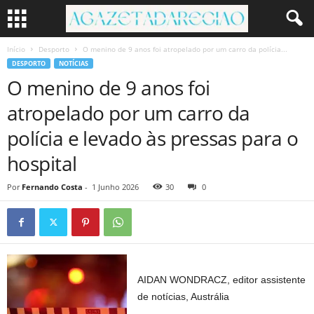
Início
Desporto
O menino de 9 anos foi atropelado por um carro da polícia...
DESPORTO
NOTÍCIAS
O menino de 9 anos foi
atropelado por um carro da
polícia e levado às pressas para o
hospital
Por
Fernando Costa
-
1 Junho 2026
30
0
AIDAN WONDRACZ, editor assistente
de notícias, Austrália