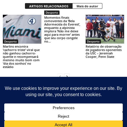
ARTIGOS RELACIONADOS
Mais do autor
Desporto
Momentos finais
comoventes da ‘Bela
Adormecida do Everest’,
enquanto a alpinista
implora ‘Não me deixe
aqui para morrer’ antes
que seu corpo congele
no...
Desporto
Desporto
Marlins encontra
Relatório de observação
‘cachorro triste’ viral que
de jogadores oponentes
não ganhou cachorro-
da USC – Jeremiah
quente e recompensará
Cooper, Penn State
menino muito bom com
‘dia dos sonhos’ no
estádio
Contact
Sitemap
Sobre Nosotras