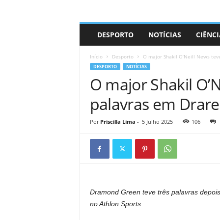
A
DESPORTO
NOTÍCIAS
CIÊNCI
d
r
Início
Desporto
O major Shakil O’Neill News te
i
DESPORTO
NOTÍCIAS
a
O major Shakil O’N
n
o
palavras em Drar
Por
Priscilla Lima
-
5 Julho 2025
106
Dramond Green teve três palavras depois
no Athlon Sports.