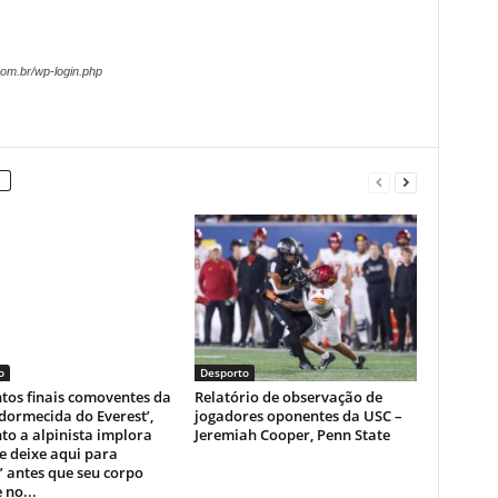
om.br/wp-login.php
o
Desporto
os finais comoventes da
Relatório de observação de
dormecida do Everest’,
jogadores oponentes da USC –
o a alpinista implora
Jeremiah Cooper, Penn State
e deixe aqui para
 antes que seu corpo
 no...