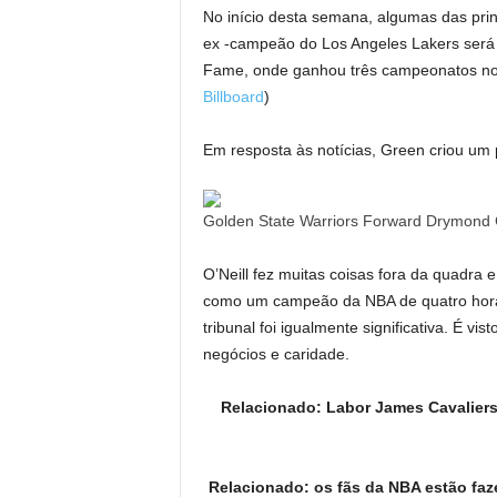
No início desta semana, algumas das princ
ex -campeão do Los Angeles Lakers ser
Fame, onde ganhou três campeonatos nos
Billboard
)
Em resposta às notícias, Green criou um 
Golden State Warriors Forward Drymond G
O’Neill fez muitas coisas fora da quadra 
como um campeão da NBA de quatro horas 
tribunal foi igualmente significativa. É vi
negócios e caridade.
Relacionado: Labor James Cavalier
Relacionado: os fãs da NBA estão fa