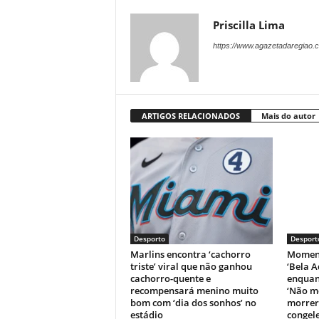
Priscilla Lima
https://www.agazetadaregiao.c
ARTIGOS RELACIONADOS
Mais do autor
Desporto
Desport
Marlins encontra ‘cachorro
Moment
triste’ viral que não ganhou
‘Bela A
cachorro-quente e
enquant
recompensará menino muito
‘Não m
bom com ‘dia dos sonhos’ no
morrer’
estádio
congele