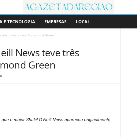
A E TECNOLOGIA
EMPRESAS
LOCAL
ve três palavras em Draremond Green
eill News teve três
emond Green
0
 que o major Shakil O’Neill News apareceu originalmente