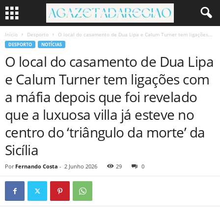
Início
Desporto
O local do casamento de Dua Lipa e Calum Turner tem ligações...
DESPORTO
NOTÍCIAS
O local do casamento de Dua Lipa
e Calum Turner tem ligações com
a máfia depois que foi revelado
que a luxuosa villa já esteve no
centro do ‘triângulo da morte’ da
Sicília
Por
Fernando Costa
-
2 Junho 2026
29
0