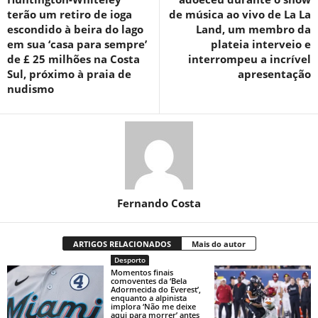
terão um retiro de ioga
de música ao vivo de La La
escondido à beira do lago
Land, um membro da
em sua ‘casa para sempre’
plateia interveio e
de £ 25 milhões na Costa
interrompeu a incrível
Sul, próximo à praia de
apresentação
nudismo
Fernando Costa
ARTIGOS RELACIONADOS
Mais do autor
Desporto
Momentos finais
comoventes da ‘Bela
Adormecida do Everest’,
enquanto a alpinista
implora ‘Não me deixe
aqui para morrer’ antes