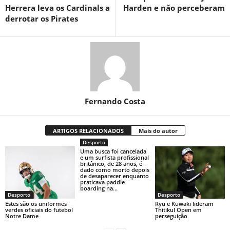
Herrera leva os Cardinals a
Harden e não perceberam
derrotar os Pirates
Fernando Costa
ARTIGOS RELACIONADOS
Mais do autor
Desporto
Uma busca foi cancelada
e um surfista profissional
britânico, de 28 anos, é
dado como morto depois
de desaparecer enquanto
praticava paddle
boarding na...
Desporto
Desporto
Estes são os uniformes
Ryu e Kuwaki lideram
verdes oficiais do futebol
Thitikul Open em
Notre Dame
perseguição