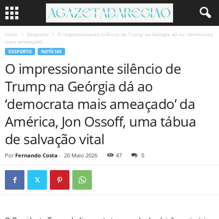
Início
Desporto
O impressionante silêncio de Trump na Geórgia dá ao ‘democrata
mais ameaçado’...
DESPORTO
NOTÍCIAS
O impressionante silêncio de
Trump na Geórgia dá ao
‘democrata mais ameaçado’ da
América, Jon Ossoff, uma tábua
de salvação vital
Por
Fernando Costa
-
20 Maio 2026
47
0