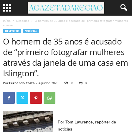
Início
Desporto
O homem de 35 anos é acusado de “primeiro fotografar mulheres
através...
DESPORTO
NOTÍCIAS
O homem de 35 anos é acusado
de “primeiro fotografar mulheres
através da janela de uma casa em
Islington”.
Por
Fernando Costa
-
4 Junho 2026
30
0
Por Tom Lawrence, repórter de
notícias