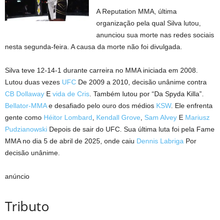
A Reputation MMA, última
organização pela qual Silva lutou,
anunciou sua morte nas redes sociais
nesta segunda-feira. A causa da morte não foi divulgada.
Silva teve 12-14-1 durante carreira no MMA iniciada em 2008.
Lutou duas vezes
UFC
De 2009 a 2010, decisão unânime contra
CB Dollaway
E
vida de Cris
. Também lutou por “Da Spyda Killa”.
Bellator-MMA
e desafiado pelo ouro dos médios
KSW
. Ele enfrenta
gente como
Héitor Lombard
,
Kendall Grove
,
Sam Alvey
E
Mariusz
Pudzianowski
Depois de sair do UFC. Sua última luta foi pela Fame
MMA no dia 5 de abril de 2025, onde caiu
Dennis Labriga
Por
decisão unânime.
anúncio
Tributo