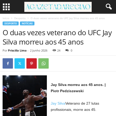
Início
Desporto
O duas vezes veterano do UFC Jay Silva morreu aos 45 anos
DESPORTO
NOTÍCIAS
O duas vezes veterano do UFC Jay
Silva morreu aos 45 anos
Por
Priscilla Lima
-
2 Junho 2026
24
0
Jay Silva morreu aos 45 anos. |
Piotr Pedziszewski
Jay Silva
Veterano de 27 lutas
profissionais, morre aos 45.