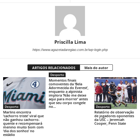
Priscilla Lima
https://www.agazetadaregiao.com.br/wp-login.php
ARTIGOS RELACIONADOS
Mais do autor
Desporto
Momentos finais
comoventes da ‘Bela
Adormecida do Everest’,
enquanto a alpinista
implora ‘Não me deixe
aqui para morrer’ antes
que seu corpo congele
no...
Desporto
Desporto
Marlins encontra
Relatório de observação
‘cachorro triste’ viral que
de jogadores oponentes
não ganhou cachorro-
da USC – Jeremiah
quente e recompensará
Cooper, Penn State
menino muito bom com
‘dia dos sonhos’ no
estádio