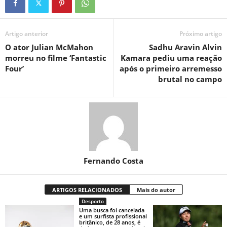
Artigo anterior
Próximo artigo
O ator Julian McMahon
Sadhu Aravin Alvin
morreu no filme ‘Fantastic
Kamara pediu uma reação
Four’
após o primeiro arremesso
brutal no campo
Fernando Costa
ARTIGOS RELACIONADOS
Mais do autor
Desporto
Uma busca foi cancelada
e um surfista profissional
britânico, de 28 anos, é