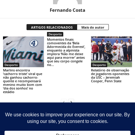
Fernando Costa
ARTIGOS RELACIONADOS
Mais do autor
Desporto
Momentos finais
comoventes da ‘Bela
Adormecida do Everest’,
enquanto a alpinista
implora ‘Não me deixe
aqui para morrer’ antes
que seu corpo congele
no...
Desporto
Desporto
Marlins encontra
Relatório de observação
‘cachorro triste’ viral que
de jogadores oponentes
não ganhou cachorro-
da USC – Jeremiah
quente e recompensará
Cooper, Penn State
menino muito bom com
‘dia dos sonhos’ no
estádio