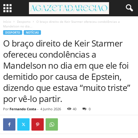
Início
Desporto
O braço direito de Keir Starmer ofereceu condolências a
Mandelson no dia...
DESPORTO
NOTÍCIAS
O braço direito de Keir Starmer
ofereceu condolências a
Mandelson no dia em que ele foi
demitido por causa de Epstein,
dizendo que estava “muito triste”
por vê-lo partir.
Por
Fernando Costa
-
4 Junho 2026
40
0