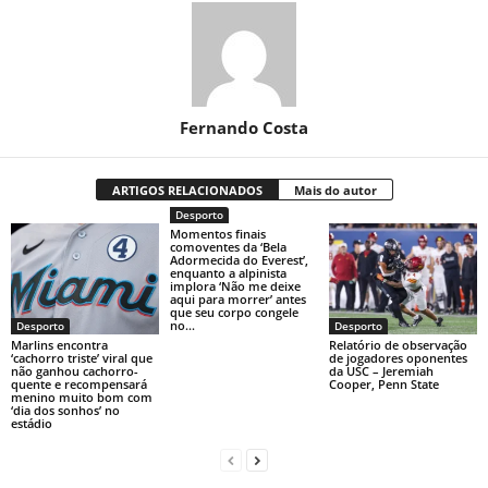
Fernando Costa
ARTIGOS RELACIONADOS
Mais do autor
Desporto
Momentos finais
comoventes da ‘Bela
Adormecida do Everest’,
enquanto a alpinista
implora ‘Não me deixe
aqui para morrer’ antes
que seu corpo congele
no...
Desporto
Desporto
Marlins encontra
Relatório de observação
‘cachorro triste’ viral que
de jogadores oponentes
não ganhou cachorro-
da USC – Jeremiah
quente e recompensará
Cooper, Penn State
menino muito bom com
‘dia dos sonhos’ no
estádio