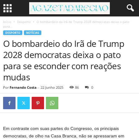
Início
Desporto
O bombardeio do Irã de Trump 2028 democratas deixa o pato
para...
DESPORTO
NOTÍCIAS
O bombardeio do Irã de Trump
2028 democratas deixa o pato
para se esconder com reações
mudas
Por
Fernando Costa
-
22 Junho 2025
86
0
Em contraste com suas partes do Congresso, os principais
democratas, de olho na Casa Branca, não se apressaram em