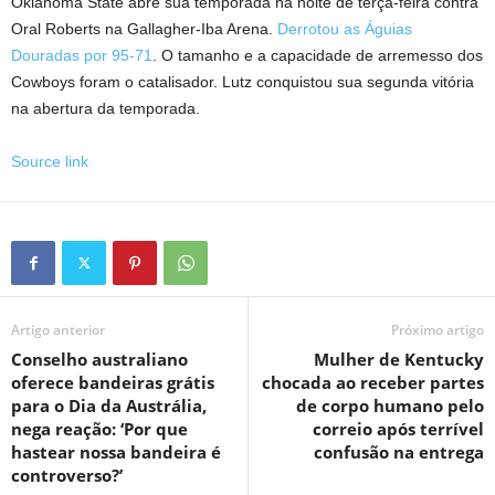
Oklahoma State abre sua temporada na noite de terça-feira contra
Oral Roberts na Gallagher-Iba Arena.
Derrotou as Águias
Douradas por 95-71
. O tamanho e a capacidade de arremesso dos
Cowboys foram o catalisador. Lutz conquistou sua segunda vitória
na abertura da temporada.
Source link
Artigo anterior
Próximo artigo
Conselho australiano
Mulher de Kentucky
oferece bandeiras grátis
chocada ao receber partes
para o Dia da Austrália,
de corpo humano pelo
nega reação: ‘Por que
correio após terrível
hastear nossa bandeira é
confusão na entrega
controverso?’