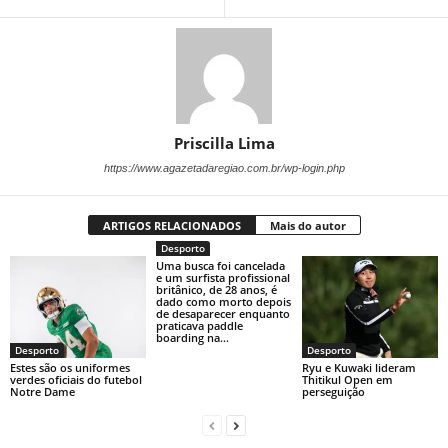
Priscilla Lima
https://www.agazetadaregiao.com.br/wp-login.php
ARTIGOS RELACIONADOS
Mais do autor
Desporto
Uma busca foi cancelada
e um surfista profissional
britânico, de 28 anos, é
dado como morto depois
de desaparecer enquanto
praticava paddle
boarding na...
Desporto
Desporto
Estes são os uniformes
Ryu e Kuwaki lideram
verdes oficiais do futebol
Thitikul Open em
Notre Dame
perseguição