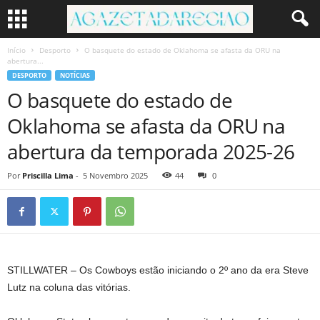
Início
Desporto
O basquete do estado de Oklahoma se afasta da ORU na
abertura...
DESPORTO
NOTÍCIAS
O basquete do estado de
Oklahoma se afasta da ORU na
abertura da temporada 2025-26
Por
Priscilla Lima
-
5 Novembro 2025
44
0
STILLWATER – Os Cowboys estão iniciando o 2º ano da era Steve
Lutz na coluna das vitórias.