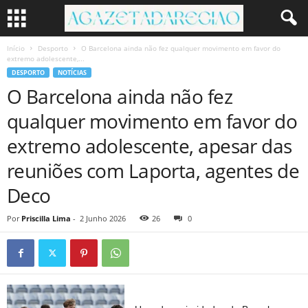
Início
Desporto
O Barcelona ainda não fez qualquer movimento em favor do
extremo adolescente,...
DESPORTO
NOTÍCIAS
O Barcelona ainda não fez
qualquer movimento em favor do
extremo adolescente, apesar das
reuniões com Laporta, agentes de
Deco
Por
Priscilla Lima
-
2 Junho 2026
26
0