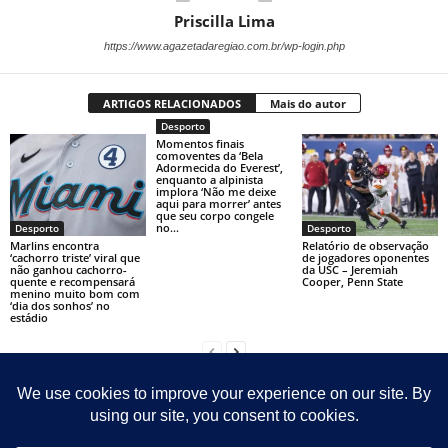
Priscilla Lima
https://www.agazetadaregiao.com.br/wp-login.php
ARTIGOS RELACIONADOS
Mais do autor
Desporto
Momentos finais
comoventes da ‘Bela
Adormecida do Everest’,
enquanto a alpinista
implora ‘Não me deixe
aqui para morrer’ antes
que seu corpo congele
no...
Desporto
Desporto
Marlins encontra
Relatório de observação
‘cachorro triste’ viral que
de jogadores oponentes
não ganhou cachorro-
da USC – Jeremiah
quente e recompensará
Cooper, Penn State
menino muito bom com
‘dia dos sonhos’ no
estádio