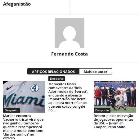
Afeganistão
Fernando Costa
ARTIGOS RELACIONADOS
Mais do autor
Desporto
Momentos finais
comoventes da ‘Bela
Adormecida do Everest’,
enquanto a alpinista
implora ‘Não me deixe
aqui para morrer’ antes
que seu corpo congele
no...
Desporto
Desporto
Marlins encontra
Relatório de observação
‘cachorro triste’ viral que
de jogadores oponentes
não ganhou cachorro-
da USC – Jeremiah
quente e recompensará
Cooper, Penn State
menino muito bom com
‘dia dos sonhos’ no
estádio