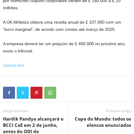
por homicídio culposo corporativo variam de £ 180.000 a £ 20
milhões.
A UK Athletics obteve uma receita anual de £ 107.000 com um
“lucro marginal”, de acordo com contas até março de 2025.
A empresa deverá ter um prejuízo de £ 400.000 no próximo ano,
ouviu o tribunal.
Source link
Artigo anterior
Próximo artigo
Hardik Pandya alcançará o
Copa do Mundo: todos os
BCCI CoE em 2 de junho,
elencos anunciados
antes do ODI do