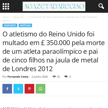
Início
Desporto
O atletismo do Reino Unido foi multado em £ 350.000 pela
morte...
DESPORTO
NOTÍCIAS
O atletismo do Reino Unido foi
multado em £ 350.000 pela morte
de um atleta paraolímpico e pai
de cinco filhos na jaula de metal
de Londres 2012
Por
Fernando Costa
-
2 Junho 2026
25
0