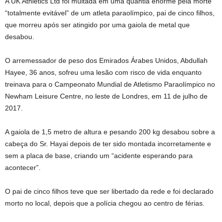
A UK Athletics Ltd foi multada em uma quantia enorme pela morte
“totalmente evitável” de um atleta paraolímpico, pai de cinco filhos,
que morreu após ser atingido por uma gaiola de metal que
desabou.
O arremessador de peso dos Emirados Árabes Unidos, Abdullah
Hayee, 36 anos, sofreu uma lesão com risco de vida enquanto
treinava para o Campeonato Mundial de Atletismo Paraolímpico no
Newham Leisure Centre, no leste de Londres, em 11 de julho de
2017.
A gaiola de 1,5 metro de altura e pesando 200 kg desabou sobre a
cabeça do Sr. Hayai depois de ter sido montada incorretamente e
sem a placa de base, criando um “acidente esperando para
acontecer”.
O pai de cinco filhos teve que ser libertado da rede e foi declarado
morto no local, depois que a polícia chegou ao centro de férias.