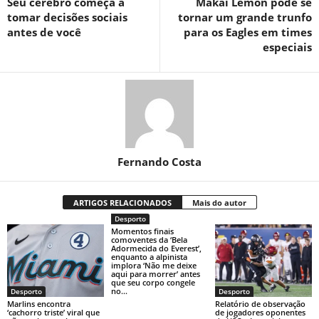
Seu cérebro começa a
Makai Lemon pode se
tomar decisões sociais
tornar um grande trunfo
antes de você
para os Eagles em times
especiais
Fernando Costa
ARTIGOS RELACIONADOS
Mais do autor
Desporto
Momentos finais
comoventes da ‘Bela
Adormecida do Everest’,
enquanto a alpinista
implora ‘Não me deixe
aqui para morrer’ antes
que seu corpo congele
no...
Desporto
Desporto
Marlins encontra
Relatório de observação
‘cachorro triste’ viral que
de jogadores oponentes