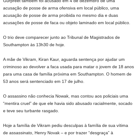
Gurpreet também foi acusado em 4 de dezembro de uma
acusação de posse de arma ofensiva em local público, uma
acusação de posse de arma proibida no mesmo dia e duas
acusações de posse de faca ou objeto laminado em local público.
O trio deve comparecer junto ao Tribunal de Magistrados de
Southampton às 13h30 de hoje.
A mãe de Vikram, Kiran Kaur, aguarda sentença por ajudar um
criminoso ao devolver a faca usada para matar o jovem de 18 anos
para uma casa de família próxima em Southampton. O homem de
53 anos será sentenciado em 17 de julho.
O assassino não conhecia Nowak, mas contou aos policiais uma
“mentira cruel” de que ele havia sido abusado racialmente, socado
e teve seu turbante rasgado.
Hoje a família de Vikram pediu desculpas à família de sua vítima
de assassinato, Henry Novak – e por trazer “desgraça” à