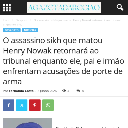
Início
Desporto
O assassino sikh que matou Henry Nowak retornará ao tribunal
enquanto ele,...
DESPORTO
NOTÍCIAS
O assassino sikh que matou
Henry Nowak retornará ao
tribunal enquanto ele, pai e irmão
enfrentam acusações de porte de
arma
Por
Fernando Costa
-
2 Junho 2026
41
0