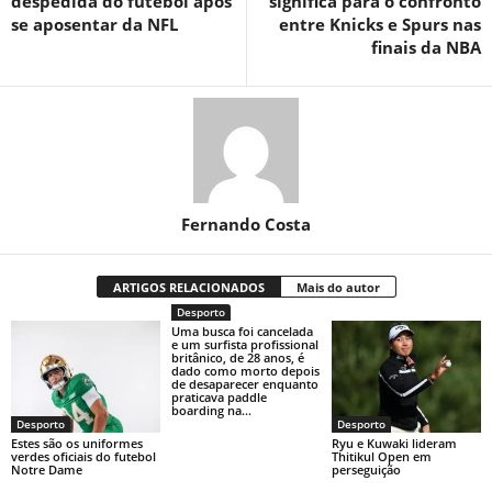
despedida do futebol após
significa para o confronto
se aposentar da NFL
entre Knicks e Spurs nas
finais da NBA
Fernando Costa
ARTIGOS RELACIONADOS
Mais do autor
Desporto
Uma busca foi cancelada
e um surfista profissional
britânico, de 28 anos, é
dado como morto depois
de desaparecer enquanto
praticava paddle
boarding na...
Desporto
Desporto
Estes são os uniformes
Ryu e Kuwaki lideram
verdes oficiais do futebol
Thitikul Open em
Notre Dame
perseguição