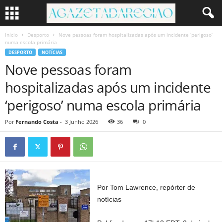
Início
Desporto
Nove pessoas foram hospitalizadas após um incidente ‘perigoso’
numa escola primária
DESPORTO
NOTÍCIAS
Nove pessoas foram
hospitalizadas após um incidente
‘perigoso’ numa escola primária
Por
Fernando Costa
-
3 Junho 2026
36
0
Por Tom Lawrence, repórter de
notícias