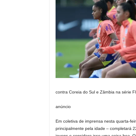
contra Coreia do Sul e Zâmbia na série F
anúncio
Em coletiva de imprensa nesta quarta-feira 
principalmente pela idade – completará 
jovens e considero isso uma coisa boa. O