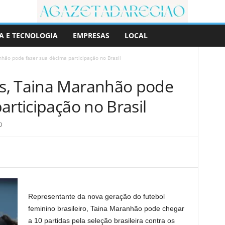
A E TECNOLOGIA
EMPRESAS
LOCAL
hão pode fazer sua décima participação no Brasil
s, Taina Maranhão pode
articipação no Brasil
0
Representante da nova geração do futebol
feminino brasileiro, Taina Maranhão pode chegar
a 10 partidas pela seleção brasileira contra os