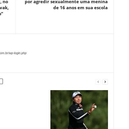
, no
por agredir sexualmente uma menina
vak,
de 16 anos em sua escola
o”
om.br/wp-login.php