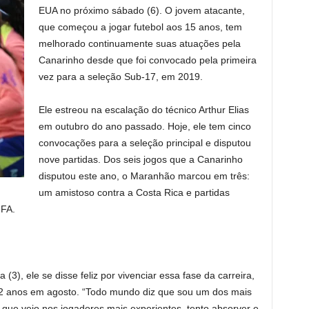
EUA no próximo sábado (6). O jovem atacante,
que começou a jogar futebol aos 15 anos, tem
melhorado continuamente suas atuações pela
Canarinho desde que foi convocado pela primeira
vez para a seleção Sub-17, em 2019.
Ele estreou na escalação do técnico Arthur Elias
em outubro do ano passado. Hoje, ele tem cinco
convocações para a seleção principal e disputou
nove partidas. Dos seis jogos que a Canarinho
disputou este ano, o Maranhão marcou em três:
um amistoso contra a Costa Rica e partidas
IFA.
(3), ele se disse feliz por vivenciar essa fase da carreira,
22 anos em agosto. “Todo mundo diz que sou um dos mais
 que vejo nos jogadores mais experientes, tento absorver e