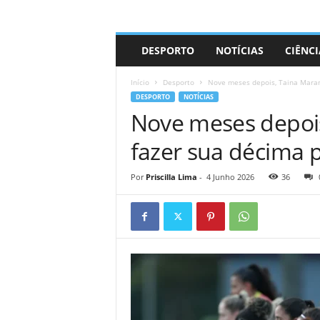
A
DESPORTO
NOTÍCIAS
CIÊNCI
d
r
Início
Desporto
Nove meses depois, Taina Maran
i
DESPORTO
NOTÍCIAS
a
Nove meses depoi
n
o
fazer sua décima p
Por
Priscilla Lima
-
4 Junho 2026
36