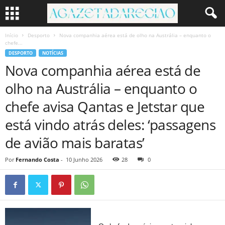
Início
Desporto
Nova companhia aérea está de olho na Austrália – enquanto o
chefe...
DESPORTO
NOTÍCIAS
Nova companhia aérea está de
olho na Austrália – enquanto o
chefe avisa Qantas e Jetstar que
está vindo atrás deles: ‘passagens
de avião mais baratas’
Por
Fernando Costa
-
10 Junho 2026
28
0