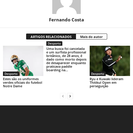
Fernando Costa
ARTIGOS RELACIONADOS
Mais do autor
Desporto
Uma busca foi cancelada
e um surfista profissional
britânico, de 28 anos, é
dado como morto depois
de desaparecer enquanto
praticava paddle
boarding na...
Desporto
Desporto
Estes são os uniformes
Ryu e Kuwaki lideram
verdes oficiais do futebol
Thitikul Open em
Notre Dame
perseguição