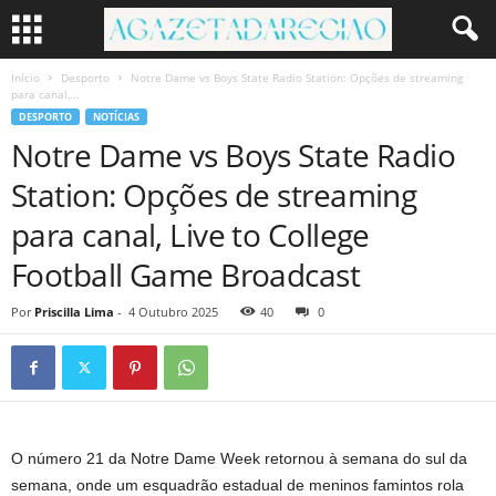
Início
Desporto
Notre Dame vs Boys State Radio Station: Opções de streaming
para canal,...
DESPORTO
NOTÍCIAS
Notre Dame vs Boys State Radio
Station: Opções de streaming
para canal, Live to College
Football Game Broadcast
Por
Priscilla Lima
-
4 Outubro 2025
40
0
O número 21 da Notre Dame Week retornou à semana do sul da
semana, onde um esquadrão estadual de meninos famintos rola