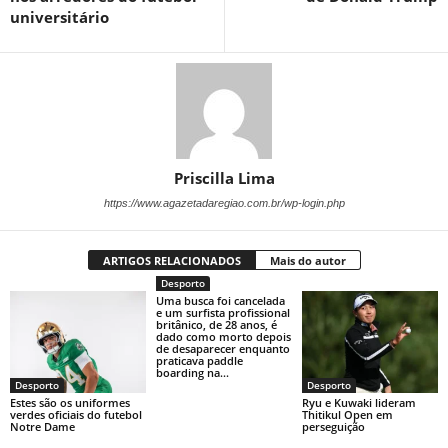
universitário
Priscilla Lima
https://www.agazetadaregiao.com.br/wp-login.php
ARTIGOS RELACIONADOS
Mais do autor
Desporto
Uma busca foi cancelada
e um surfista profissional
britânico, de 28 anos, é
dado como morto depois
de desaparecer enquanto
praticava paddle
boarding na...
Desporto
Desporto
Estes são os uniformes
Ryu e Kuwaki lideram
verdes oficiais do futebol
Thitikul Open em
Notre Dame
perseguição