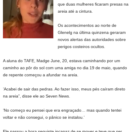
que duas mulheres ficaram presas na
areia até a cintura.
Os acontecimentos ao norte de
Glenelg na última quinzena geraram
novos alertas das autoridades sobre
perigos costeiros ocultos.
A aluna do TAFE, Madge June, 20, estava caminhando por um
caminho ao pôr do sol com uma amiga no dia 19 de maio, quando
de repente começou a afundar na areia.
‘Acabei de sair das pedras. Ao fazer isso, meus pés caíram direto
na areia”, disse ele ao Seven News.
‘No começo eu pensei que era engraçado… mas quando tentei
voltar e não consegui, o pânico se instalou.’
Ele passou a hora seguinte incapaz de se mover e teve que ser