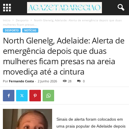
Início
Desporto
North Glenelg, Adelaide: Alerta de emergência depois que duas
mulheres ficam presas...
DESPORTO
NOTÍCIAS
North Glenelg, Adelaide: Alerta de
emergência depois que duas
mulheres ficam presas na areia
movediça até a cintura
Por
Fernando Costa
-
2 Junho 2026
28
0
Sinais de alerta foram colocados em
uma praia popular de Adelaide depois