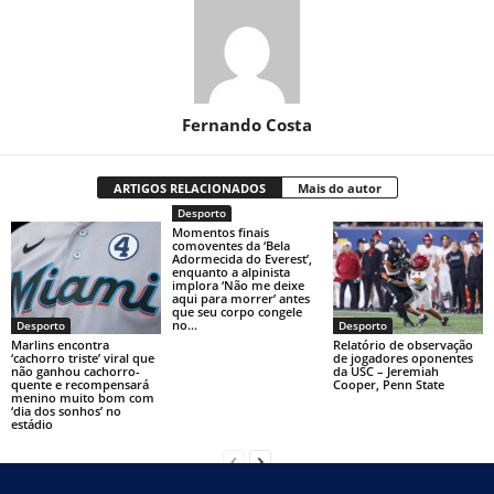
Fernando Costa
ARTIGOS RELACIONADOS
Mais do autor
Desporto
Momentos finais
comoventes da ‘Bela
Adormecida do Everest’,
enquanto a alpinista
implora ‘Não me deixe
aqui para morrer’ antes
que seu corpo congele
no...
Desporto
Desporto
Marlins encontra
Relatório de observação
‘cachorro triste’ viral que
de jogadores oponentes
não ganhou cachorro-
da USC – Jeremiah
quente e recompensará
Cooper, Penn State
menino muito bom com
‘dia dos sonhos’ no
estádio