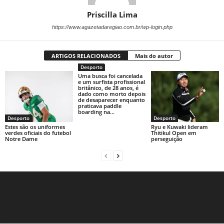
Priscilla Lima
https://www.agazetadaregiao.com.br/wp-login.php
ARTIGOS RELACIONADOS
Mais do autor
Desporto
Uma busca foi cancelada
e um surfista profissional
britânico, de 28 anos, é
dado como morto depois
de desaparecer enquanto
praticava paddle
boarding na...
Desporto
Desporto
Estes são os uniformes
Ryu e Kuwaki lideram
verdes oficiais do futebol
Thitikul Open em
Notre Dame
perseguição