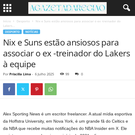
Início
Desporto
Nix e Suns estão ansiosos para associar o ex -treinador do
Lakers...
DESPORTO
NOTÍCIAS
Nix e Suns estão ansiosos para
associar o ex -treinador do Lakers
à equipe
Por
Priscilla Lima
-
6 Julho 2025
99
0
Alex Sporting News é um escritor freelancer. A atual mídia esportiva
da Hoffstra University, em Nova York, é um grande fã do Celtics e
da NBA que recebe muitas notificações do NBA Insider em X. Ele