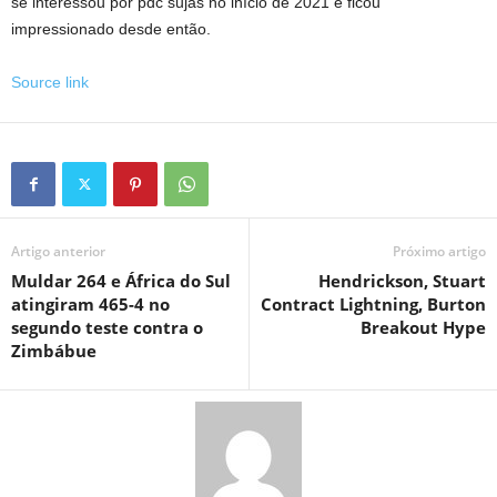
se interessou por pdc sujas no início de 2021 e ficou
impressionado desde então.
Source link
Artigo anterior
Próximo artigo
Muldar 264 e África do Sul
Hendrickson, Stuart
atingiram 465-4 no
Contract Lightning, Burton
segundo teste contra o
Breakout Hype
Zimbábue